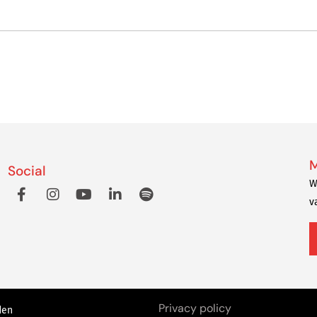
M
Social
W
v
Privacy policy
den