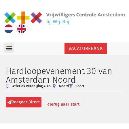
VACATUREBANK
Hardloopevenement 30 van
Amsterdam Noord
Atletiek Vereniging ATOS
Noord
Sport
Reageer Direct
Terug naar start