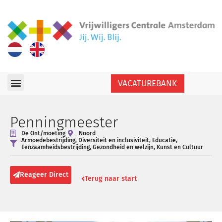
VACATUREBANK
Penningmeester
De Ont/moeting
Noord
Armoedebestrijding
,
Diversiteit en inclusiviteit
,
Educatie
,
Eenzaamheidsbestrijding
,
Gezondheid en welzijn
,
Kunst en Cultuur
Reageer Direct
Terug naar start