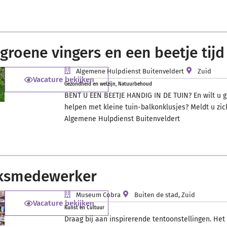
 groene vingers en een beetje tijd
Algemene Hulpdienst Buitenveldert
Zuid
Vacature bekijken
Gezondheid en welzijn
,
Natuurbehoud
BENT U EEN BEETJE HANDIG IN DE TUIN? En wilt u
helpen met kleine tuin-balkonklusjes? Meldt u zich 
Algemene Hulpdienst Buitenveldert
eksmedewerker
Museum Cobra
Buiten de stad
,
Zuid
Vacature bekijken
Kunst en Cultuur
Draag bij aan inspirerende tentoonstellingen. H