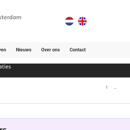
ven
Nieuws
Over ons
Contact
aties
1
…