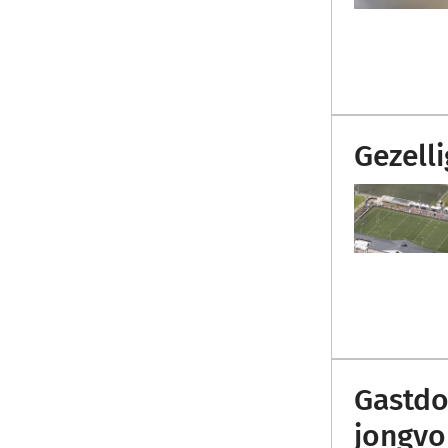
Gezell
Gastdo
jongvo