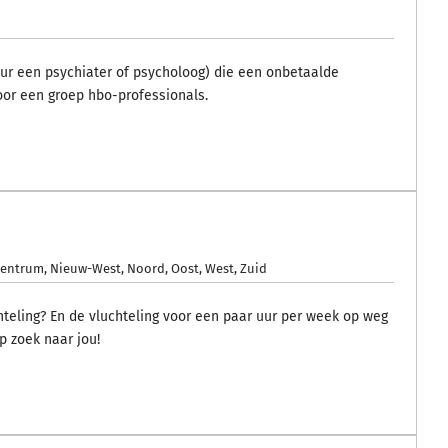
ur een psychiater of psycholoog) die een onbetaalde
oor een groep hbo-professionals.
Centrum
,
Nieuw-West
,
Noord
,
Oost
,
West
,
Zuid
chteling? En de vluchteling voor een paar uur per week op weg
p zoek naar jou!