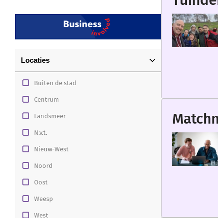
Tuinde
Locaties
Buiten de stad
Centrum
Matchm
Landsmeer
N.v.t.
Nieuw-West
Noord
Oost
Weesp
West