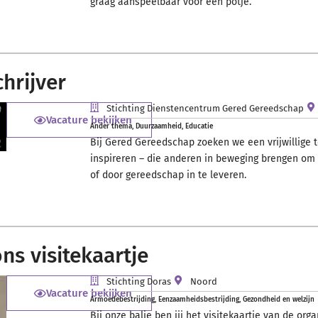
graag aanspeelbaar voor een potje.
hrijver
Stichting Dienstencentrum Gered Gereedschap
Vacature bekijken
Ander thema
,
Duurzaamheid
,
Educatie
Bij Gered Gereedschap zoeken we een vrijwillige te
inspireren – die anderen in beweging brengen om m
of door gereedschap in te leveren.
ns visitekaartje
Stichting Doras
Noord
Vacature bekijken
Armoedebestrijding
,
Eenzaamheidsbestrijding
,
Gezondheid en welzijn
Bij onze balie ben jij het visitekaartje van de or