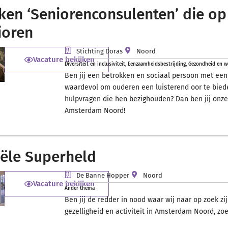
ken ‘Seniorenconsulenten’ die o
ioren
Stichting Doras
Noord
Vacature bekijken
Diversiteit en inclusiviteit
,
Eenzaamheidsbestrijding
,
Gezondheid en we
Ben jij een betrokken en sociaal persoon met een 
waardevol om ouderen een luisterend oor te bie
hulpvragen die hen bezighouden? Dan ben jij onz
Amsterdam Noord!
iële Superheld
De Banne Hopper
Noord
Vacature bekijken
Ander thema
Ben jij de redder in nood waar wij naar op zoek z
gezelligheid en activiteit in Amsterdam Noord, zoe