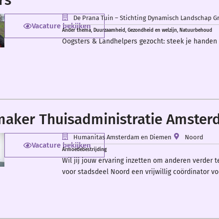
rs
De Prana Tuin – Stichting Dynamisch Landschap G
Vacature bekijken
Ander thema
,
Duurzaamheid
,
Gezondheid en welzijn
,
Natuurbehoud
Oogsters & Landhelpers gezocht: steek je handen i
aker Thuisadministratie Amste
Humanitas Amsterdam en Diemen
Noord
Vacature bekijken
Armoedebestrijding
Wil jij jouw ervaring inzetten om anderen verde
voor stadsdeel Noord een vrijwillig coördinator vo