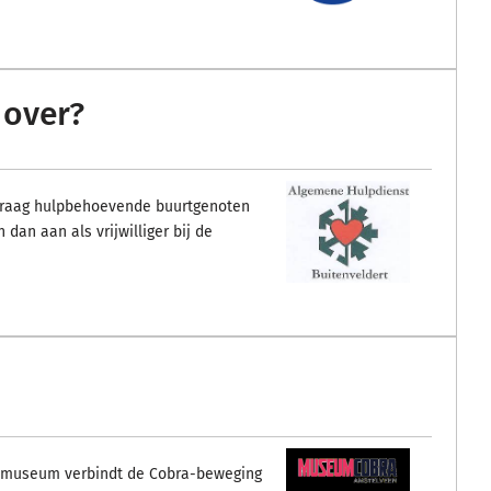
 over?
 graag hulpbehoevende buurtgenoten
dan aan als vrijwilliger bij de
et museum verbindt de Cobra-beweging