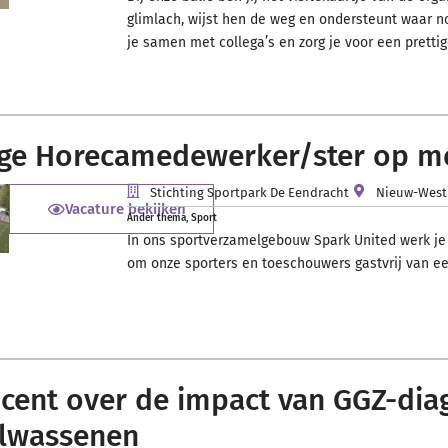
glimlach, wijst hen de weg en ondersteunt waar n
je samen met collega’s en zorg je voor een prettig
ige Horecamedewerker/ster op m
Stichting Sportpark De Eendracht
Nieuw-West
Vacature bekijken
Ander thema
,
Sport
In ons sportverzamelgebouw Spark United werk je
om onze sporters en toeschouwers gastvrij van ee
cent over de impact van GGZ-diag
lwassenen