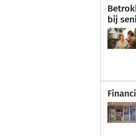
Betrok
bij sen
Financ