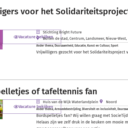
ligers voor het Solidariteitsproj
Stichting Bright Future
Vacature bekijken
Buiten de stad
,
Centrum
,
Landsmeer
,
Nieuw-West
,
Ander thema
,
Duurzaamheid
,
Educatie
,
Kunst en Cultuur
,
Sport
Vrijwilligers gezocht voor het Solidariteitsproject
lletjes of tafeltennis fan
Huis van de Wijk Waterlandplein
Noord
Vacature bekijken
Ander thema
,
Armoedebestrijding
,
Diversiteit en inclusiviteit
,
Duurza
Bordspelletjes fan? Wij willen graag met SocieTi
Helaas zijn we zelf druk in de keuken om mooie m