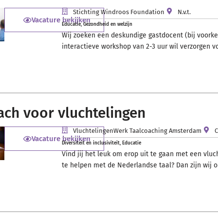
Stichting Windroos Foundation
N.v.t.
Vacature bekijken
Educatie
,
Gezondheid en welzijn
Wij zoeken een deskundige gastdocent (bij voorke
interactieve workshop van 2-3 uur wil verzorgen v
ach voor vluchtelingen
VluchtelingenWerk Taalcoaching Amsterdam
Vacature bekijken
Diversiteit en inclusiviteit
,
Educatie
Vind jij het leuk om erop uit te gaan met een vlu
te helpen met de Nederlandse taal? Dan zijn wij o