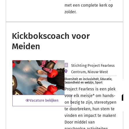
met een complete kerk op
zolder.
Kickbokscoach voor
Meiden
Stichting Project Fearless
Centrum
,
Nieuw-West
Diversiteit en inclusiviteit
,
Educatie
,
Gezondheid en welzijn
,
Sport
Project Fearless is een plek
voor elk meisje* om hands-
Vacature bekijken
on bezig te zijn, stereotypen
te doorbreken, hun stem te
vinden en impact te maken!
Door middel van
naschoolse activiteiten