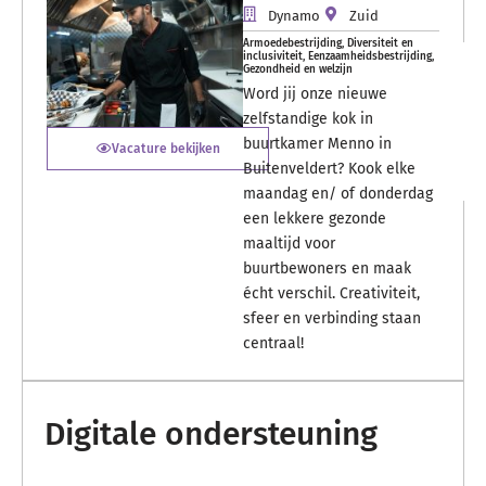
Dynamo
Zuid
Armoedebestrijding
,
Diversiteit en
inclusiviteit
,
Eenzaamheidsbestrijding
,
Gezondheid en welzijn
Word jij onze nieuwe
zelfstandige kok in
buurtkamer Menno in
Vacature bekijken
Buitenveldert? Kook elke
maandag en/ of donderdag
een lekkere gezonde
maaltijd voor
buurtbewoners en maak
écht verschil. Creativiteit,
sfeer en verbinding staan
centraal!
Digitale ondersteuning