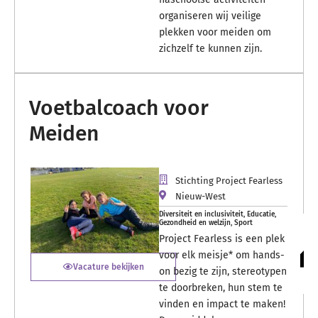
organiseren wij veilige
plekken voor meiden om
zichzelf te kunnen zijn.
Voetbalcoach voor
Meiden
Stichting Project Fearless
Nieuw-West
Diversiteit en inclusiviteit
,
Educatie
,
Gezondheid en welzijn
,
Sport
Project Fearless is een plek
voor elk meisje* om hands-
Vacature bekijken
on bezig te zijn, stereotypen
te doorbreken, hun stem te
vinden en impact te maken!