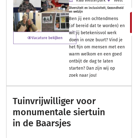
K&B Westerpark
West
Diversiteit en inclusiviteit
,
Gezondheid
en welzijn
Ben jij een ochtendmens
(of bereid dat te worden) en
wil jij betekenisvol werk
Vacature bekijken
doen in onze buurt? Vind je
het fijn om mensen met een
warm welkom en een goed
ontbijt de dag te laten
starten? Dan zijn wij op
zoek naar jou!
Tuinvrijwilliger voor
monumentale siertuin
in de Baarsjes