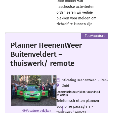
Door middel van
naschoolse activiteiten
organiseren wij veilige
plekken voor meiden om
zichzelf te kunnen zijn.
Planner HeenenWeer
Buitenveldert –
thuiswerk/ remote
Stichting HeenenWeer Buitenveld
Zuid
Eenzaamheidsbestrijding
,
Gezondheid
en welzijn
Telefonisch ritten plannen
voor onze passagiers -
Vacature bekijken
thuiswerk/ remote