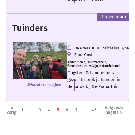
Tuinders
De Prana Tuin – Stichting Dynam
Zuid-Oost
Ander thema
,
Duurzaamheid
,
Gezondheid en welzijn
,
Natuurbehoud
Oogsters & Landhelpers
gezocht: steek je handen in
Vacature bekijken
de aarde bij De Prana Tuin!
«
Volgende
1
…
3
4
5
6
7
…
45
vorig
pagina >