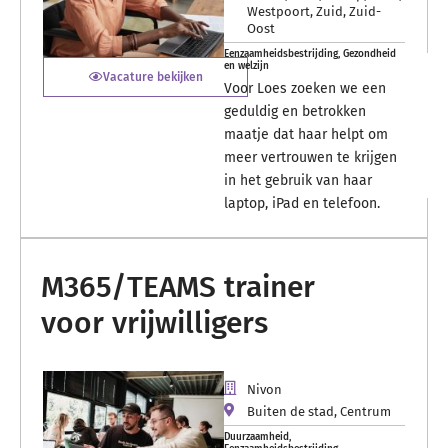
Westpoort
,
Zuid
,
Zuid-
Oost
Eenzaamheidsbestrijding
,
Gezondheid
en welzijn
Vacature bekijken
Voor Loes zoeken we een
geduldig en betrokken
maatje dat haar helpt om
meer vertrouwen te krijgen
in het gebruik van haar
laptop, iPad en telefoon.
M365/TEAMS trainer
voor vrijwilligers
Nivon
Buiten de stad
,
Centrum
Duurzaamheid
,