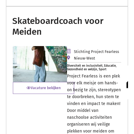
Skateboardcoach voor
Meiden
Stichting Project Fearless
Nieuw-West
Diversiteit en inclusiviteit
,
Educatie
,
Gezondheid en welzijn
,
Sport
Project Fearless is een plek
voor elk meisje om hands-
Vacature bekijken
on bezig te zijn, stereotypen
te doorbreken, hun stem te
vinden en impact te maken!
Door middel van
naschoolse activiteiten
organiseren wij veilige
plekken voor meiden om