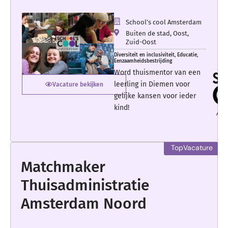
School’s cool Amsterdam
Buiten de stad
,
Oost
,
Zuid-Oost
Diversiteit en inclusiviteit
,
Educatie
,
Eenzaamheidsbestrijding
Word thuismentor van een
leerling in Diemen voor
Vacature bekijken
gelijke kansen voor ieder
kind!
Matchmaker
Thuisadministratie
Amsterdam Noord