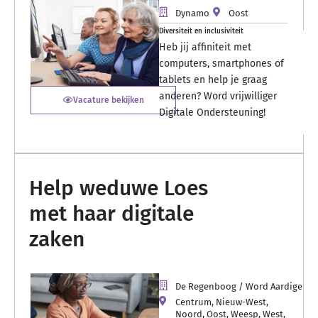
Dynamo
Oost
Diversiteit en inclusiviteit
Heb jij affiniteit met
computers, smartphones of
tablets en help je graag
anderen? Word vrijwilliger
Vacature bekijken
Digitale Ondersteuning!
Help weduwe Loes
met haar digitale
zaken
De Regenboog / Word Aardige A
Centrum
,
Nieuw-West
,
Noord
,
Oost
,
Weesp
,
West
,