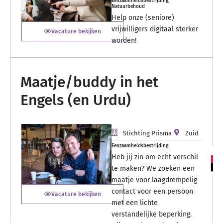
Eenzaamheidsbestrijding
,
Natuurbehoud
Help onze (seniore)
vrijwilligers digitaal sterker
Vacature bekijken
worden!
Maatje/buddy in het
Engels (en Urdu)
Stichting Prisma
Zuid
Eenzaamheidsbestrijding
Heb jij zin om echt verschil
te maken? We zoeken een
maatje voor laagdrempelig
contact voor een persoon
Vacature bekijken
met een lichte
verstandelijke beperking.