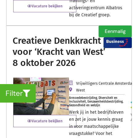
Trainings- en
Vacature bekijken
activeringcentrum Albatros
bij de Creatief groep.
Eenmalig
Creatieve Denkkracht
voor ‘Kracht van West’
8 oktober 2026
Vrijwilligers Centrale Amsterdam
West
Filter
Armoedebestrijding
,
Diversiteit en
inclusiviteit
,
Eenzaamheidsbestrijding
,
Gezondheid en welzijn
Werk jij in het bedrijfsleven
en zet je jouw kennis graag
Vacature bekijken
in voor maatschappelijke
vraagstukke? Voor het