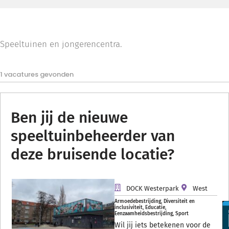
Speeltuinen en jongerencentra.
1 vacatures gevonden
Ben jij de nieuwe
speeltuinbeheerder van
deze bruisende locatie?
DOCK Westerpark
West
Armoedebestrijding
,
Diversiteit en
inclusiviteit
,
Educatie
,
Eenzaamheidsbestrijding
,
Sport
Wil jij iets betekenen voor de