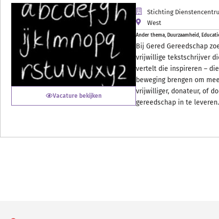
Stichting Dienstencent
West
Ander thema
,
Duurzaamheid
,
Educati
Bij Gered Gereedschap zo
vrijwillige tekstschrijver d
vertelt die inspireren – di
beweging brengen om mee
vrijwilliger, donateur, of d
Vacature bekijken
gereedschap in te leveren