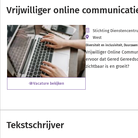
Vrijwilliger online communicati
Stichting Dienstencent
West
Diversiteit en inclusiviteit
,
Duurzaam
Vrijwilliger Online Commun
ervoor dat Gered Gereeds
zichtbaar is en groeit?
Vacature bekijken
Tekstschrijver