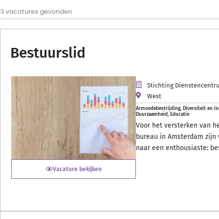
3 vacatures gevonden
Bestuurslid
Stichting Dienstencent
West
Armoedebestrijding
,
Diversiteit en in
Duurzaamheid
,
Educatie
Voor het versterken van he
bureau in Amsterdam zijn
naar een enthousiaste: be
Vacature bekijken