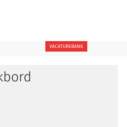
VACATUREBANK
kbord