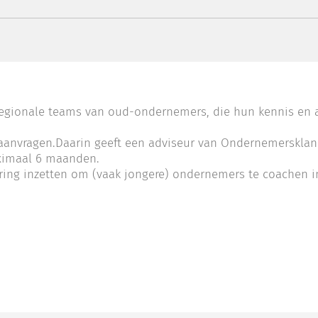
egionale teams van oud-ondernemers, die hun kennis en a
 aanvragen.Daarin geeft een adviseur van Ondernemersklan
aximaal 6 maanden.
varing inzetten om (vaak jongere) ondernemers te coachen i