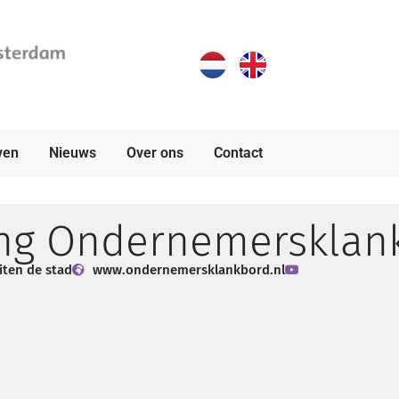
ven
Nieuws
Over ons
Contact
ing Ondernemersklan
iten de stad
www.ondernemersklankbord.nl