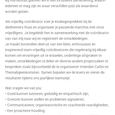
Bij Humanitas geloven we in een inclusieve samenleving, waarin
iedereen er mag zijn en waar verschillen juist als waardevol
worden gezien.
Als vrijwillig coördinator voer je intakegesprekken bij de
deelnemers thuis en organiseer je passende matches met onze
vrijwilligers. Je begeleidt hen in samenwerking met de coördinator
van van mij naar wij en registreert de ontwikkelingen.
Je maakt bovendien deel uit van een klein, enthousiast en
inspirerend team vrijwillig coördinatoren die regelmatig bij elkaar
komen om ervaringen uit te wisselen, onderlinge afspraken te
maken, ontwikkelingen te delen en diverse andere projectzaken te
bespreken zoals bijvoorbeeld de te organiseren Vrienden Cafés en
Themabijeenkomsten. Samen bepalen we de koers en vieren de
resultaten tijdens ons jaarlijkse teamuitje.
Wat vragen we van jou:
• Goed kunnen luisteren, geduldig en empathisch zijn;
• Grenzen kunnen stellen en problemen signaleren;
• Communicatieve, organisatorische en coachende vaardigheden;
• Een proactieve houding;