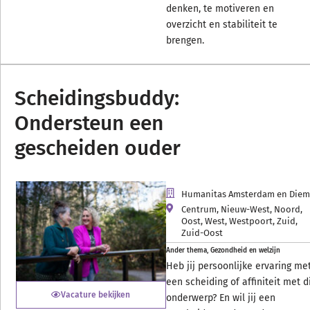
denken, te motiveren en
overzicht en stabiliteit te
brengen.
Scheidingsbuddy:
Ondersteun een
gescheiden ouder
Humanitas Amsterdam en Die
Centrum
,
Nieuw-West
,
Noord
,
Oost
,
West
,
Westpoort
,
Zuid
,
Zuid-Oost
Ander thema
,
Gezondheid en welzijn
Heb jij persoonlijke ervaring me
een scheiding of affiniteit met d
Vacature bekijken
onderwerp? En wil jij een