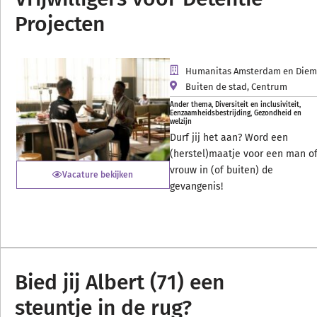
Projecten
Humanitas Amsterdam en Die
Buiten de stad
,
Centrum
Ander thema
,
Diversiteit en inclusiviteit
,
Eenzaamheidsbestrijding
,
Gezondheid en
welzijn
Durf jij het aan? Word een
(herstel)maatje voor een man o
vrouw in (of buiten) de
Vacature bekijken
gevangenis!
Bied jij Albert (71) een
steuntje in de rug?