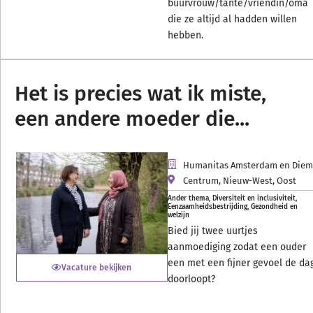
buurvrouw/tante/vriendin/oma
die ze altijd al hadden willen
hebben.
Het is precies wat ik miste,
een andere moeder die...
Humanitas Amsterdam en Die
Centrum
,
Nieuw-West
,
Oost
Ander thema
,
Diversiteit en inclusiviteit
,
Eenzaamheidsbestrijding
,
Gezondheid en
welzijn
Bied jij twee uurtjes
aanmoediging zodat een ouder
een met een fijner gevoel de da
Vacature bekijken
doorloopt?