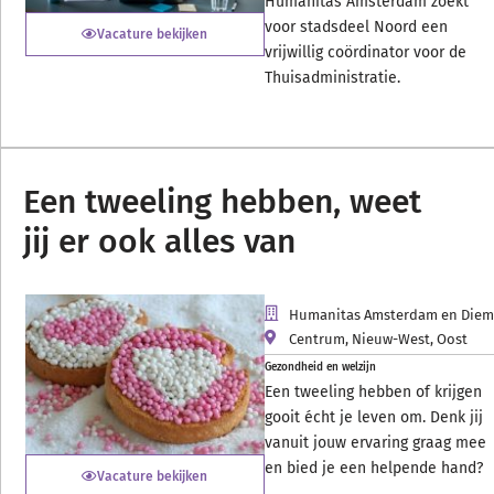
Humanitas Amsterdam zoekt
voor stadsdeel Noord een
Vacature bekijken
vrijwillig coördinator voor de
Thuisadministratie.
Een tweeling hebben, weet
jij er ook alles van
Humanitas Amsterdam en Die
Centrum
,
Nieuw-West
,
Oost
Gezondheid en welzijn
Een tweeling hebben of krijgen
gooit écht je leven om. Denk jij
vanuit jouw ervaring graag mee
en bied je een helpende hand?
Vacature bekijken