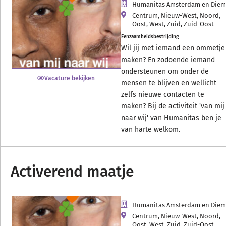
Humanitas Amsterdam en Die
Centrum
,
Nieuw-West
,
Noord
,
Oost
,
West
,
Zuid
,
Zuid-Oost
Eenzaamheidsbestrijding
Wil jij met iemand een ommetje
maken? En zodoende iemand
ondersteunen om onder de
Vacature bekijken
mensen te blijven en wellicht
zelfs nieuwe contacten te
maken? Bij de activiteit 'van mij
naar wij' van Humanitas ben je
van harte welkom.
Activerend maatje
Humanitas Amsterdam en Die
Centrum
,
Nieuw-West
,
Noord
,
Oost
,
West
,
Zuid
,
Zuid-Oost