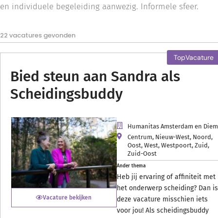
en individuele begeleiding aanwezig. Informele sfeer.
22 vacatures gevonden
Bied steun aan Sandra als
Scheidingsbuddy
Humanitas Amsterdam en Die
Centrum
,
Nieuw-West
,
Noord
,
Oost
,
West
,
Westpoort
,
Zuid
,
Zuid-Oost
Ander thema
Heb jij ervaring of affiniteit met
het onderwerp scheiding? Dan is
Vacature bekijken
deze vacature misschien iets
voor jou! Als scheidingsbuddy