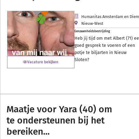
Humanitas Amsterdam en Die
Nieuw-West
Eenzaamheidsbestrijding
Heb jij tijd om met Albert (71) e
goed gesprek te voeren of een
potje te biljarten in Nieuw
Sloten?
Vacature bekijken
Maatje voor Yara (40) om
te ondersteunen bij het
bereiken...