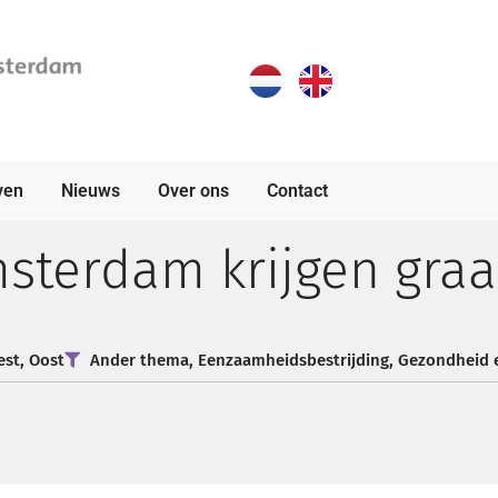
ven
Nieuws
Over ons
Contact
sterdam krijgen gra
est
,
Oost
Ander thema
,
Eenzaamheidsbestrijding
,
Gezondheid e