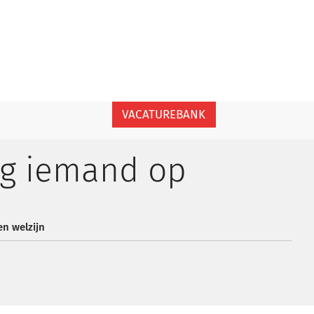
VACATUREBANK
ag iemand op
n welzijn