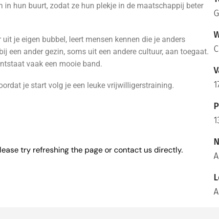
 in hun buurt, zodat ze hun plekje in de maatschappij beter
G
W
r uit je eigen bubbel, leert mensen kennen die je anders
C
bij een ander gezin, soms uit een andere cultuur, aan toegaat.
 ontstaat vaak een mooie band.
V
1
dat je start volg je een leuke vrijwilligerstraining.
P
1
N
lease try refreshing the page or contact us directly.
A
L
A