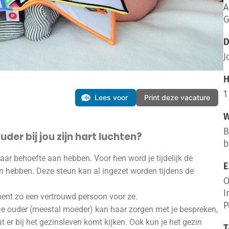
A
G
D
J
H
1
Lees voor
Print deze vacature
W
B
der bij jou zijn hart luchten?
b
daar behoefte aan hebben. Voor hen word je tijdelijk de
E
n hebben. Deze steun kan al ingezet worden tijdens de
O
I
n bent zo een vertrouwd persoon voor ze.
P
 De ouder (meestal moeder) kan haar zorgen met je bespreken,
 er bij het gezinsleven komt kijken. Ook kun je het gezin
T