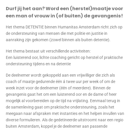
Durf jij het aan? Word een (herstel)maatje voor
een man of vrouw in (of buiten) de gevangenis!
Het thema DETENTIE binnen Humanitas Amsterdam richt zich op
de ondersteuning van mensen die met politie en justitie in
aanraking zijn gekomen (zowel binnen als buiten detentie).
Het thema bestaat uit verschillende activiteiten:
Een luisterend oor, lichte coaching gericht op herstel of praktische
ondersteuning tijdens en na detentie
De deelnemer wordt gekoppeld aan een vrijwilliger die zich als
coach of maatje gedurende één á twee uur per week of om de
week inzet voor de deelnemer (één of meerdere). Binnen de
gevangenis gaat het om een luisterend oor en de dame of heer
mogelijk al voorbereiden op de tijd na vrijlating. Eenmaal terug in
de samenleving gaat om praktische ondersteuning, zoals het
meegaan naar afspraken met instanties en het helpen invullen van
diverse formulieren. Als de gedetineerde uitstroomt naar een regio
buiten Amsterdam, koppel je de deelnemer aan passende