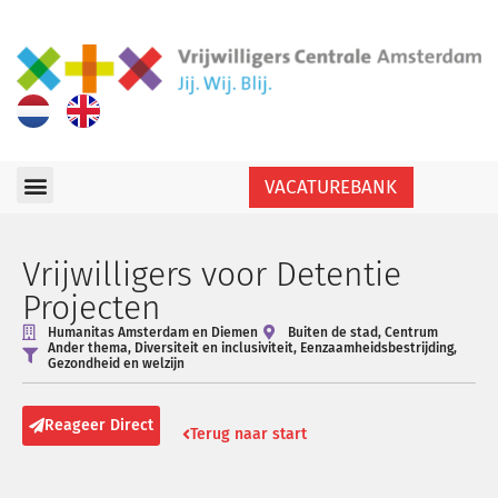
VACATUREBANK
Vrijwilligers voor Detentie
Projecten
Humanitas Amsterdam en Diemen
Buiten de stad
,
Centrum
Ander thema
,
Diversiteit en inclusiviteit
,
Eenzaamheidsbestrijding
,
Gezondheid en welzijn
Reageer Direct
Terug naar start