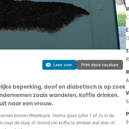
W
C
E
O
T
R
Lees voor
Print deze vacature
W
A
ijke beperking, doof en diabetisch is op zoek
V
ondernemen zoals wandelen, koffie drinken.
6
 uit naar een vrouw.
P
 kennen binnen Weerklank. Hierna gaan jullie 1 of 2x in de
9
 naar de stad, of strand om koffie te drinken wat eten of