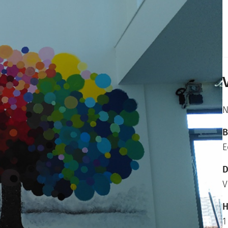
N
B
E
D
V
H
1