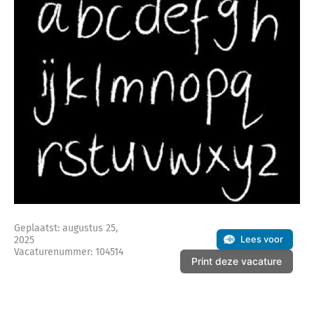
Geplaatst: augustus 25,
Lees voor
2025
Vacaturenummer: 104514
Print deze vacature