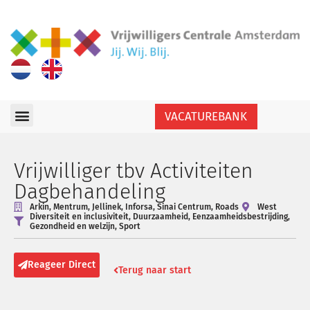
VACATUREBANK
Vrijwilliger tbv Activiteiten
Dagbehandeling
Arkin, Mentrum, Jellinek, Inforsa, Sinai Centrum, Roads
West
Diversiteit en inclusiviteit
,
Duurzaamheid
,
Eenzaamheidsbestrijding
,
Gezondheid en welzijn
,
Sport
Reageer Direct
Terug naar start