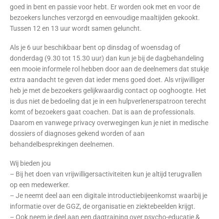
goed in bent en passie voor hebt. Er worden ook met en voor de
bezoekers lunches verzorgd en eenvoudige maaltijden gekookt.
Tussen 12 en 13 uur wordt samen geluncht.
Als je 6 uur beschikbaar bent op dinsdag of woensdag of
donderdag (9.30 tot 15.30 uur) dan kun je bij de dagbehandeling
een mooie informele rol hebben door aan de deelnemers dat stukje
extra aandacht te geven dat ieder mens goed doet. Als vrijwilliger
heb je met de bezoekers gelijkwaardig contact op ooghoogte. Het
is dus niet de bedoeling dat je in een hulpverlenerspatroon terecht
komt of bezoekers gaat coachen. Dat is aan de professionals.
Daarom en vanwege privacy overwegingen kun je niet in medische
dossiers of diagnoses gekend worden of aan
behandelbesprekingen deelnemen.
Wij bieden jou
– Bij het doen van vrijwilligersactiviteiten kun je altijd terugvallen
op een medewerker.
– Je neemt deel aan een digitale introductiebijeenkomst waarbij je
informatie over de GGZ, de organisatie en ziektebeelden krijgt.
– Ook neem je deel aan een dagtraining over psycho-educatie &