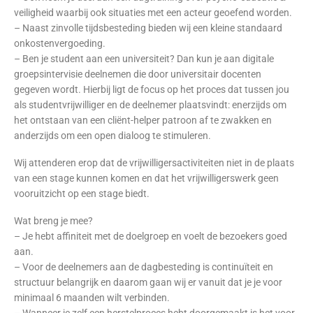
veiligheid waarbij ook situaties met een acteur geoefend worden.
– Naast zinvolle tijdsbesteding bieden wij een kleine standaard
onkostenvergoeding.
– Ben je student aan een universiteit? Dan kun je aan digitale
groepsintervisie deelnemen die door universitair docenten
gegeven wordt. Hierbij ligt de focus op het proces dat tussen jou
als studentvrijwilliger en de deelnemer plaatsvindt: enerzijds om
het ontstaan van een cliënt-helper patroon af te zwakken en
anderzijds om een open dialoog te stimuleren.
Wij attenderen erop dat de vrijwilligersactiviteiten niet in de plaats
van een stage kunnen komen en dat het vrijwilligerswerk geen
vooruitzicht op een stage biedt.
Wat breng je mee?
– Je hebt affiniteit met de doelgroep en voelt de bezoekers goed
aan.
– Voor de deelnemers aan de dagbesteding is continuïteit en
structuur belangrijk en daarom gaan wij er vanuit dat je je voor
minimaal 6 maanden wilt verbinden.
– Wanneer je zelf een herstelproces hebt doorgemaakt is het voor