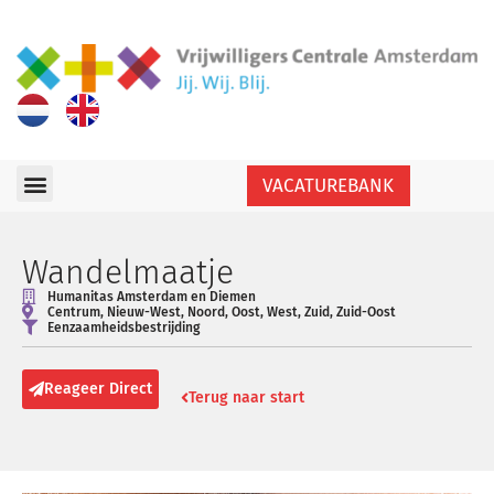
VACATUREBANK
Wandelmaatje
Humanitas Amsterdam en Diemen
Centrum
,
Nieuw-West
,
Noord
,
Oost
,
West
,
Zuid
,
Zuid-Oost
Eenzaamheidsbestrijding
Reageer Direct
Terug naar start