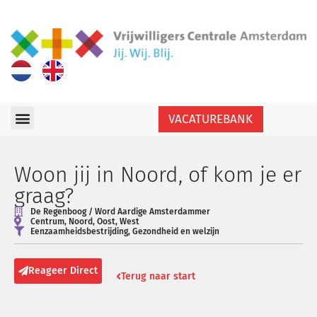
VACATUREBANK
Woon jij in Noord, of kom je er
graag?
De Regenboog / Word Aardige Amsterdammer
Centrum
,
Noord
,
Oost
,
West
Eenzaamheidsbestrijding
,
Gezondheid en welzijn
Reageer Direct
Terug naar start