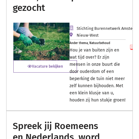
gezocht
Stichting Burennetwerk Amsterd
Nieuw-West
Ander thema
,
Natuurbehoud
Hou je van buiten zijn en
wat tijd over? Er zijn
mensen in onze buurt die
Vacature bekijken
door ouderdom of een
beperking de tuin niet meer
zelf kunnen bijhouden. Met
een klein klusje van u,
houden zij hun stukje groen!
Spreek jij Roemeens
en Nederlands, word