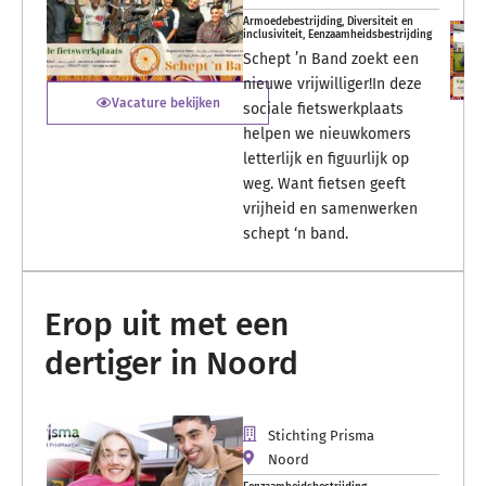
Armoedebestrijding
,
Diversiteit en
inclusiviteit
,
Eenzaamheidsbestrijding
Schept ’n Band zoekt een
nieuwe vrijwilliger!In deze
Vacature bekijken
sociale fietswerkplaats
helpen we nieuwkomers
letterlijk en figuurlijk op
weg. Want fietsen geeft
vrijheid en samenwerken
schept ‘n band.
Erop uit met een
dertiger in Noord
Stichting Prisma
Noord