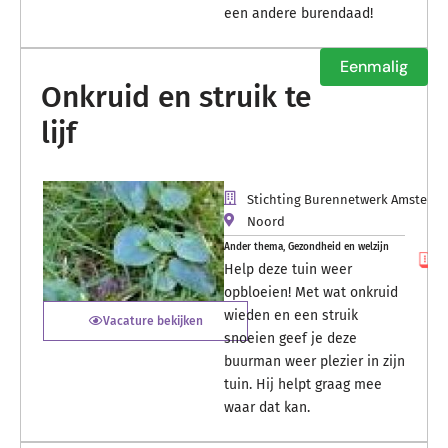
een andere burendaad!
Eenmalig
Onkruid en struik te
lijf
Stichting Burennetwerk Amsterd
Noord
Ander thema
,
Gezondheid en welzijn
Help deze tuin weer
opbloeien! Met wat onkruid
wieden en een struik
Vacature bekijken
snoeien geef je deze
buurman weer plezier in zijn
tuin. Hij helpt graag mee
waar dat kan.