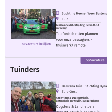
Stichting HeenenWeer Buitenveld
Zuid
Eenzaamheidsbestrijding
,
Gezondheid
en welzijn
Telefonisch ritten plannen
voor onze passagiers -
Vacature bekijken
thuiswerk/ remote
Tuinders
De Prana Tuin – Stichting Dynam
Zuid-Oost
Ander thema
,
Duurzaamheid
,
Gezondheid en welzijn
,
Natuurbehoud
Oogsters & Landhelpers