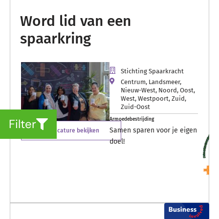
Word lid van een
spaarkring
Stichting Spaarkracht
Centrum
,
Landsmeer
,
Nieuw-West
,
Noord
,
Oost
,
West
,
Westpoort
,
Zuid
,
Zuid-Oost
Armoedebestrijding
Filter
Samen sparen voor je eigen
Vacature bekijken
doel!