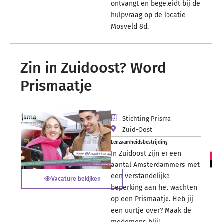
ontvangt en begeleidt bij de
hulpvraag op de locatie
Mosveld 8d.
Zin in Zuidoost? Word
Prismaatje
Stichting Prisma
Zuid-Oost
Eenzaamheidsbestrijding
In Zuidoost zijn er een
aantal Amsterdammers met
een verstandelijke
Vacature bekijken
beperking aan het wachten
op een Prismaatje. Heb jij
een uurtje over? Maak de
medemens blij!