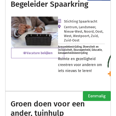
Begeleider Spaarkring
Stichting Spaarkracht
Centrum
,
Landsmeer
,
Nieuw-West
,
Noord
,
Oost
,
West
,
Westpoort
,
Zuid
,
Zuid-Oost
Armoedebestrijding
,
Diversiteit en
inclusiviteit
,
Duurzaamheid
,
Educatie
,
Vacature bekijken
Eenzaamheidsbestrijding
Ruimte en gezelligheid
creeëren voor anderen om
iets nieuws te leren!
Eenmalig
Groen doen voor een
ander, tuinhulp