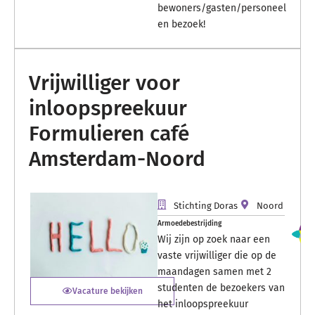
bewoners/gasten/personeel
en bezoek!
Vrijwilliger voor
inloopspreekuur
Formulieren café
Amsterdam-Noord
Stichting Doras
Noord
Armoedebestrijding
Wij zijn op zoek naar een
vaste vrijwilliger die op de
maandagen samen met 2
studenten de bezoekers van
Vacature bekijken
het inloopspreekuur