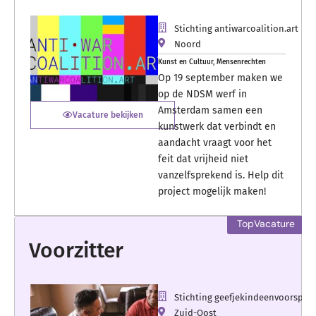
Stichting antiwarcoalition.art
Noord
Kunst en Cultuur
,
Mensenrechten
Op 19 september maken we
op de NDSM werf in
Amsterdam samen een
Vacature bekijken
kunstwerk dat verbindt en
aandacht vraagt voor het
feit dat vrijheid niet
vanzelfsprekend is. Help dit
project mogelijk maken!
Voorzitter
Stichting geefjekindeenvoorspro
Zuid-Oost