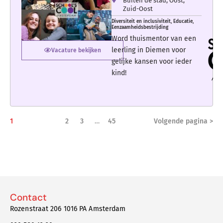
Buiten de stad
,
Oost
,
Zuid-Oost
Diversiteit en inclusiviteit
,
Educatie
,
Eenzaamheidsbestrijding
Word thuismentor van een
leerling in Diemen voor
Vacature bekijken
gelijke kansen voor ieder
kind!
1
2
3
…
45
Volgende pagina >
Contact
Rozenstraat 206 1016 PA Amsterdam