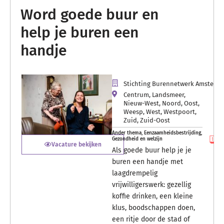
Word goede buur en
help je buren een
handje
Stichting Burennetwerk Amsterd
Centrum
,
Landsmeer
,
Nieuw-West
,
Noord
,
Oost
,
Weesp
,
West
,
Westpoort
,
Zuid
,
Zuid-Oost
Ander thema
,
Eenzaamheidsbestrijding
,
Gezondheid en welzijn
Vacature bekijken
Als goede buur help je je
buren een handje met
laagdrempelig
vrijwilligerswerk: gezellig
koffie drinken, een kleine
klus, boodschappen doen,
een ritje door de stad of